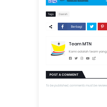
Tags
Daerah
Berbagi
Team MTN
Kami adalah team yang 
POST A COMMENT
To be published, comments must be review