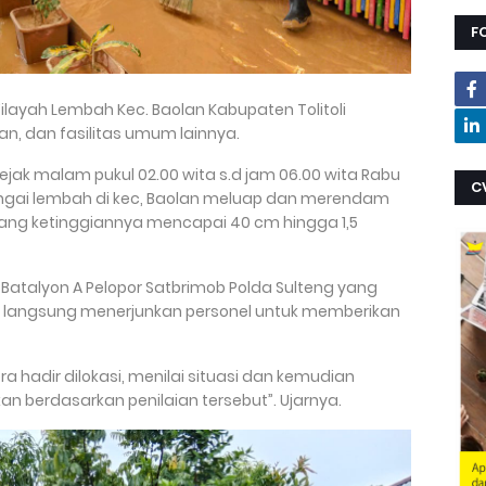
F
i Wilayah Lembah Kec. Baolan Kabupaten Tolitoli
, dan fasilitas umum lainnya.
sejak malam pukul 02.00 wita s.d jam 06.00 wita Rabu
C
ungai lembah di kec, Baolan meluap dan merendam
yang ketinggiannya mencapai 40 cm hingga 1,5
V Batalyon A Pelopor Satbrimob Polda Sulteng yang
gus langsung menerjunkan personel untuk memberikan
a hadir dilokasi, menilai situasi dan kemudian
n berdasarkan penilaian tersebut”. Ujarnya.