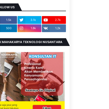
OLLOW US
1.5k
3.1k
2.7k
500
1.8k
1.2k
V.MAHAKARYA TEKNOLOGI NUSANTARA