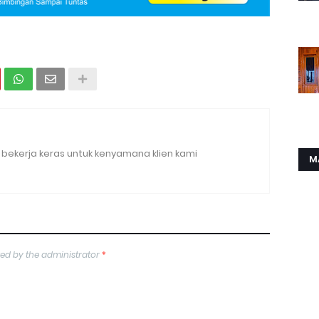
bekerja keras untuk kenyamana klien kami
M
ed by the administrator
*