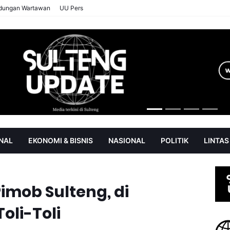
ndungan Wartawan
UU Pers
NAL
EKONOMI & BISNIS
NASIONAL
POLITIK
LINTAS
AN
SOROT
imob Sulteng, di
oli-Toli