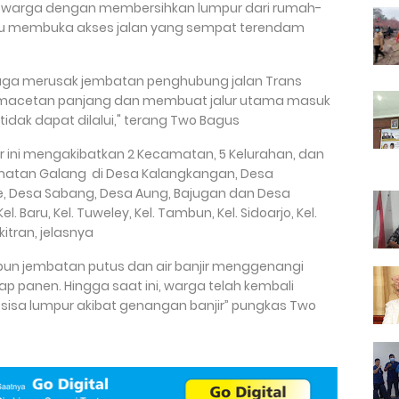
u warga dengan membersihkan lumpur dari rumah-
u membuka akses jalan yang sempat terendam
 juga merusak jembatan penghubung jalan Trans
macetan panjang dan membuat jalur utama masuk
tidak dapat dilalui," terang Two Bagus
r ini mengakibatkan 2 Kecamatan, 5 Kelurahan, dan
amatan Galang di Desa Kalangkangan, Desa
e, Desa Sabang, Desa Aung, Bajugan dan Desa
Baru, Kel. Tuweley, Kel. Tambun, Kel. Sidoarjo, Kel.
itran, jelasnya
ipun jembatan putus dan air banjir menggenangi
ap panen. Hingga saat ini, warga telah kembali
isa lumpur akibat genangan banjir” pungkas Two