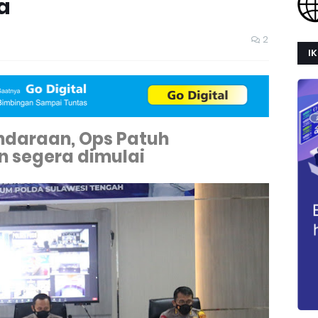
a
2
IK
ndaraan, Ops Patuh
n segera dimulai