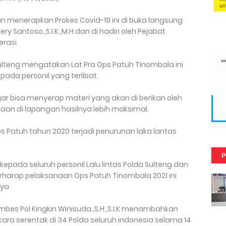
n menerapkan Prokes Covid-19 ini di buka langsung
ry Santoso.,S.I.K.,M.H dan di hadiri oleh Pejabat
erasi.
eng mengatakan Lat Pra Ops Patuh Tinombala ini
ada personil yang terlibat.
gar bisa menyerap materi yang akan di berikan oleh
aan di lapangan hasilnya lebih maksimal.
 Patuh tahun 2020 terjadi penurunan laka lantas
P
epada seluruh personil Lalu lintas Polda Sulteng dan
erharap pelaksanaan Ops Patuh Tinombala 2021 ini
nya
ombes Pol Kingkin Winisuda.,S.H.,S.I.K menambahkan
ara serentak di 34 Polda seluruh indonesia selama 14