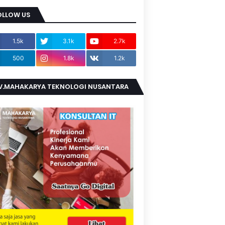
OLLOW US
1.5k
3.1k
2.7k
500
1.8k
1.2k
V.MAHAKARYA TEKNOLOGI NUSANTARA