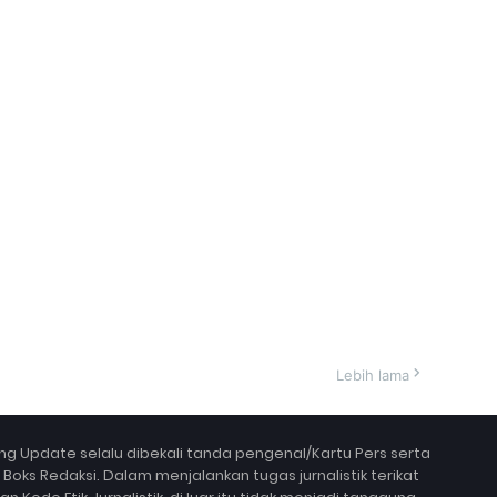
Lebih lama
g Update selalu dibekali tanda pengenal/Kartu Pers serta
ks Redaksi. Dalam menjalankan tugas jurnalistik terikat