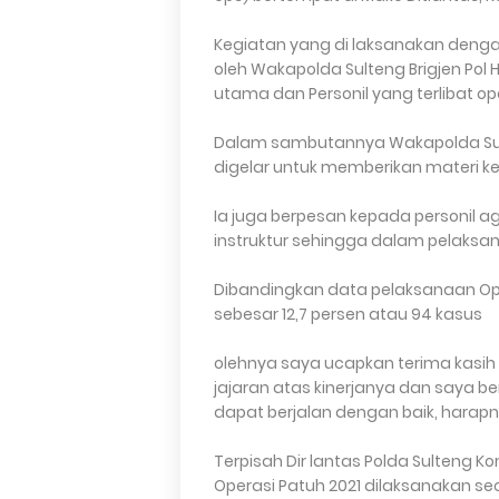
Kegiatan yang di laksanakan denga
oleh Wakapolda Sulteng Brigjen Pol He
utama dan Personil yang terlibat op
Dalam sambutannya Wakapolda Sult
digelar untuk memberikan materi kep
Ia juga berpesan kepada personil a
instruktur sehingga dalam pelaksan
Dibandingkan data pelaksanaan Ops
sebesar 12,7 persen atau 94 kasus
olehnya saya ucapkan terima kasih k
jajaran atas kinerjanya dan saya b
dapat berjalan dengan baik, harap
Terpisah Dir lantas Polda Sulteng K
Operasi Patuh 2021 dilaksanakan sec