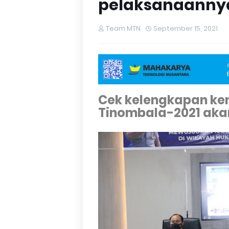
pelaksanaanny
Team MTN
September 15, 2021
Cek kelengkapan ke
Tinombala-2021 aka