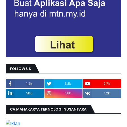
FOLLOW US
1.5k
3.1k
2.7k
500
1.8k
1.2k
CV.MAHAKARYA TEKNOLOGI NUSANTARA