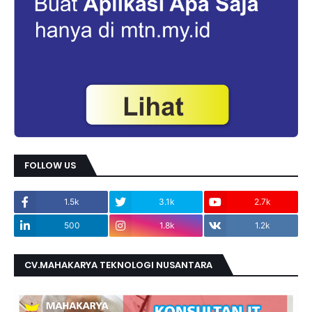
FOLLOW US
1.5k
3.1k
2.7k
500
1.8k
1.2k
CV.MAHAKARYA TEKNOLOGI NUSANTARA