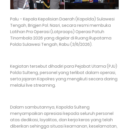
Palu – Kepala Kepolisian Daerah (Kapolda) Sulawesi
Tengah, Brigjen Pol. Nasri, secara resmi membuka
Latihan Pra Operasi (Latpraops) Operasi Patuh
Tinombala 2026 yang digelar di Ruang Rupatama
Polda Sulawesi Tengah, Rabu (3/6/2026).
Kegiatan tersebut dihadiri para Pejabat Utama (PJU)
Polda Sulteng, personel yang terlibat dalam operasi,
serta jajaran Kapolres yang mengikuti secara daring
melalui live streaming.
Dalam sambutannya, Kapolda Sulteng
menyampaikan apresiasi kepada seluruh personel
atas dedikasi, loyalitas, dan kerja keras yang telah
diberikan sehingga situasi keamanan, keselamatan,