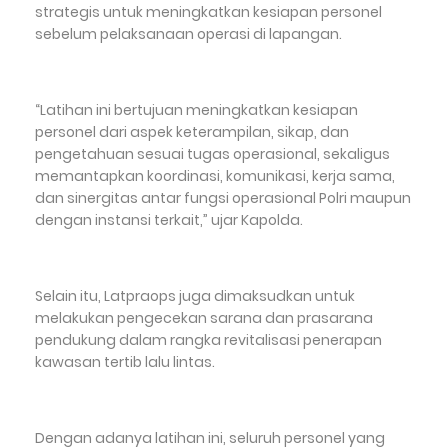
strategis untuk meningkatkan kesiapan personel
sebelum pelaksanaan operasi di lapangan.
“Latihan ini bertujuan meningkatkan kesiapan
personel dari aspek keterampilan, sikap, dan
pengetahuan sesuai tugas operasional, sekaligus
memantapkan koordinasi, komunikasi, kerja sama,
dan sinergitas antar fungsi operasional Polri maupun
dengan instansi terkait,” ujar Kapolda.
Selain itu, Latpraops juga dimaksudkan untuk
melakukan pengecekan sarana dan prasarana
pendukung dalam rangka revitalisasi penerapan
kawasan tertib lalu lintas.
Dengan adanya latihan ini, seluruh personel yang