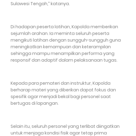
Sulawesi Tengah,” katanya.
Di hadapan peserta latihan, Kapolda memberikan
sejumlah arahan. Ia meminta seluruh peserta
mengikuti latihan dengan sungguh-sungguh guna
meningkatkan kemampuan dan keterampilan
sehingga mampu menampilkan performa yang
responsif dan adaptif dalam pelaksanaan tugas.
Kepada para pemateri dan instruktur, Kapolda
berharap materi yang diberikan dapat fokus dan
spesifik agar menjadi bekal bagi personel saat
bertugas di lapangan.
Selain itu, seluruh personel yang terlibat diingatkan
untuk menjaga kondisi fisik agar tetap prima