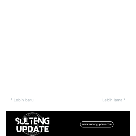
Lebih baru
Lebih lama