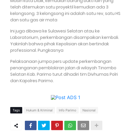
Masih kata Didik, kemudian barang bukti lain yang
telah ditemukan satu proyektil kemudian ada 3
kelongsong. 3 kelongsong ini adalah satu rev, satu HS
dan satu gas air mata
Ini juga dibawa ke Sulawesi Selatan atau ke
Laboratorium, perkembangan disampaikan kembali.
Yakinlah bahwa pihak Kepolisian akan bertindak
professional. Pungkasnya
Pelaksanaan jumpa pers update perkembangan
penanganan pemblokiran jalan di wilayah Tinombo
Selatan Kab. Parimo turut dihadiri tim Divhumas Polri
dan Kapolres Parimo.
Tags
Hukum & Kriminal
Info Parimo
Nasional