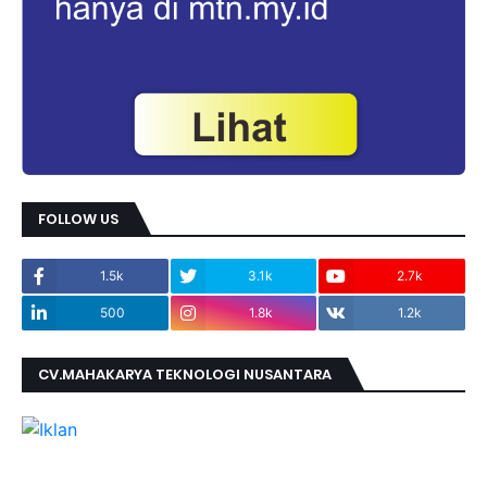
FOLLOW US
1.5k
3.1k
2.7k
500
1.8k
1.2k
CV.MAHAKARYA TEKNOLOGI NUSANTARA