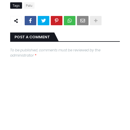
Tags
Palu
POST A COMMENT
To be published, comments must be reviewed by the
administrator
*