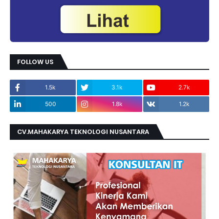
FOLLOW US
1.5k
3.1k
2.7k
500
1.8k
1.2k
CV.MAHAKARYA TEKNOLOGI NUSANTARA