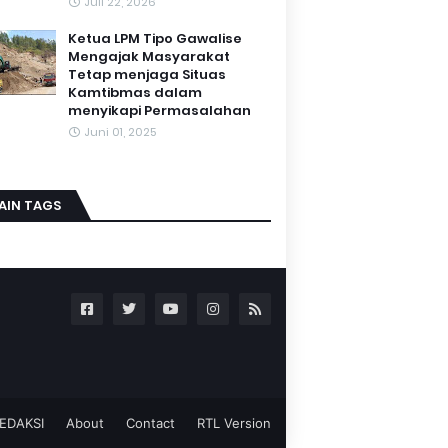
Juli 22, 2026
Ketua LPM Tipo Gawalise
Mengajak Masyarakat
Tetap menjaga Situas
Kamtibmas dalam
menyikapi Permasalahan
Juni 01, 2025
AIN TAGS
EDAKSI
About
Contact
RTL Version