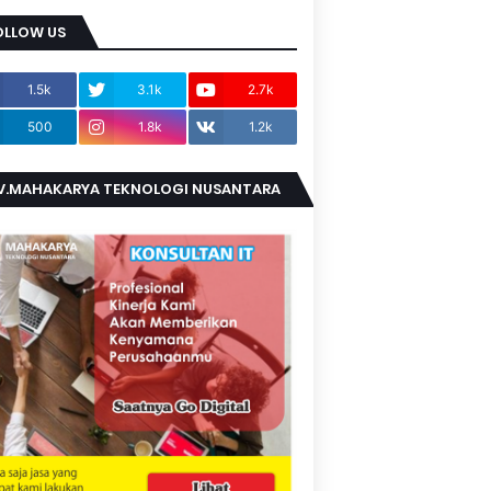
OLLOW US
1.5k
3.1k
2.7k
500
1.8k
1.2k
V.MAHAKARYA TEKNOLOGI NUSANTARA