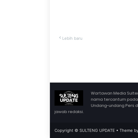
Lebih baru
Wartawan Media Sulten
nama tercantum pada Bo
Undang-undang Pers dan 
jawab redaksi.
Copyright ©
SULTENG UPDATE
• Theme b