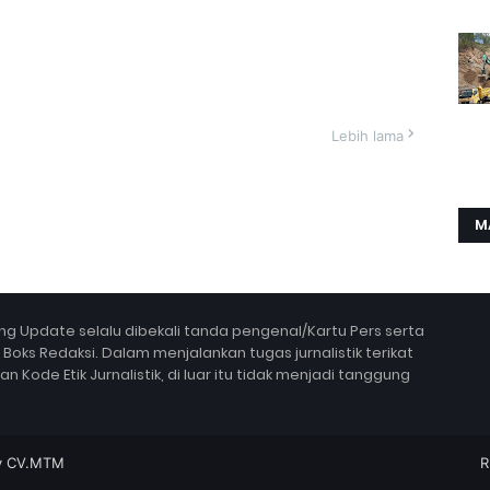
Lebih lama
M
g Update selalu dibekali tanda pengenal/Kartu Pers serta
ks Redaksi. Dalam menjalankan tugas jurnalistik terikat
Kode Etik Jurnalistik, di luar itu tidak menjadi tanggung
y
CV.MTM
R