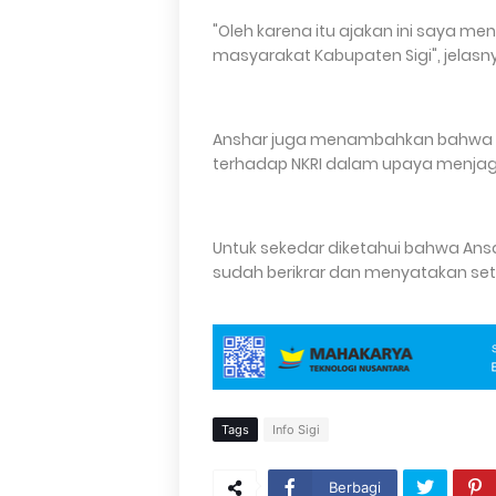
"Oleh karena itu ajakan ini saya m
masyarakat Kabupaten Sigi", jelasn
Anshar juga menambahkan bahwa lan
terhadap NKRI dalam upaya menja
Untuk sekedar diketahui bahwa Ansa
sudah berikrar dan menyatakan seti
Tags
Info Sigi
Berbagi