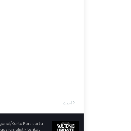
أحدث
enal/Kartu Pers serta
 jurnalistik terikat