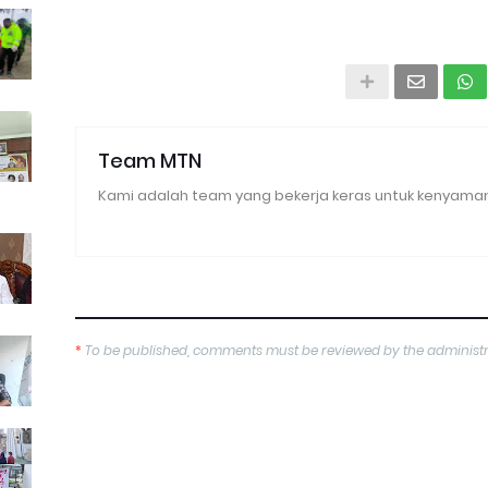
Team MTN
Kami adalah team yang bekerja keras untuk kenyaman
*
To be published, comments must be reviewed by the administ