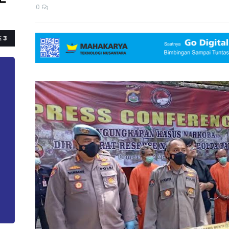
0
E 3