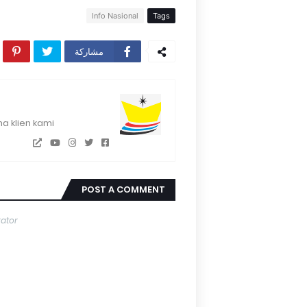
Info Nasional
Tags
مشاركة
a klien kami
POST A COMMENT
rator