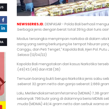
US
NEWSSERIES.ID
, DENPASAR - Polda Bali berhasil men
berbagai jenis dengan berat total 39 kg dari turis a
“Modus tersangka menyimpan narkoba di dalam vil
RA
asing yang sering berkunjung ke tempat hiburan yan
Canggu, dan Peti Tenget,” Kapolda Bali, Irjen Pol. Putu
Selasa (12/04/22).
Kapolda Bali mengatakan dari kasus Narkotika terseb
(49) KS (49) dan KSB (36).
Temuan barang bukti berupa Narkotika jenis sabu seb
seberat 32 gram netto dan ganja seberat 2.669 gram
Lalu, Metilendioksimetamfetamina (MDMA) 7,38 gram 
sebanyak 796 butir yang di dalamnya berisi MDMA se
muda (MDMA) 49,14 gram netto dan serbuk warna ora