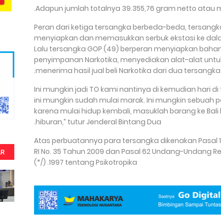
Adapun jumlah totalnya 39.355,76 gram netto atau m
Peran dari ketiga tersangka berbeda-beda, tersangk
menyiapkan dan memasukkan serbuk ekstasi ke dal
Lalu tersangka GOP (49) berperan menyiapkan baha
penyimpanan Narkotika, menyediakan alat-alat unt
menerima hasil jual beli Narkotika dari dua tersangka 
“Ini mungkin jadi TO kami nantinya di kemudian hari 
ini mungkin sudah mulai marak. Ini mungkin sebuah 
karena mulai hidup kembali, masuklah barang ke Ba
hiburan,” tutur Jenderal Bintang Dua.
Atas perbuatannya para tersangka dikenakan Pasal 114 a
RI No. 35 Tahun 2009 dan Pasal 62 Undang-Undang Re
AR
1997 tentang Psikotropika. (/*)