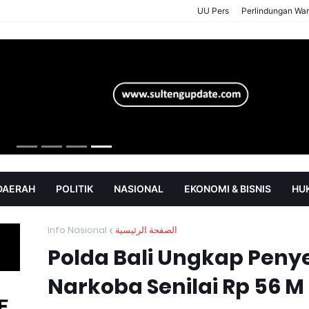
UU Pers
Perlindungan Wa
 DAERAH
POLITIK
NASIONAL
EKONOMI & BISNIS
HU
SOROT
P
Info Nasional
الصفحة الرئيسية
Polda Bali Ungkap Peny
Narkoba Senilai Rp 56 M