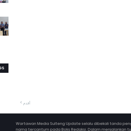
GS
أقدم
Wartawan Media Sulteng Update selalu dibekali tanda peng
nama tercantum pada Boks Redaksi. Dalam menjalankan tugas