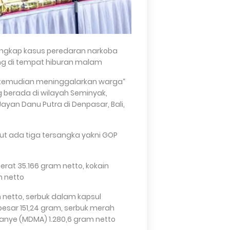
gungkap kasus peredaran narkoba
sing di tempat hiburan malam.
a kemudian meninggalarkan warga
g berada di wilayah Seminyak,
 Jayan Danu Putra di Denpasar, Bali,
ut ada tiga tersangka yakni GOP
erat 35.166 gram netto, kokain
 netto.
netto, serbuk dalam kapsul
besar 151,24 gram, serbuk merah
nye (MDMA) 1.280,6 gram netto.