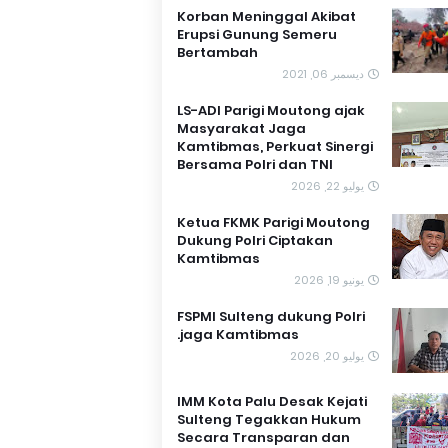
Korban Meninggal Akibat
Erupsi Gunung Semeru
Bertambah
ديسمبر 06, 2021
LS-ADI Parigi Moutong ajak
Masyarakat Jaga
Kamtibmas, Perkuat Sinergi
Bersama Polri dan TNI
يوليو 22, 2026
Ketua FKMK Parigi Moutong
Dukung Polri Ciptakan
Kamtibmas
يونيو 19, 2026
FSPMI Sulteng dukung Polri
jaga Kamtibmas.
يوليو 20, 2026
IMM Kota Palu Desak Kejati
Sulteng Tegakkan Hukum
Secara Transparan dan