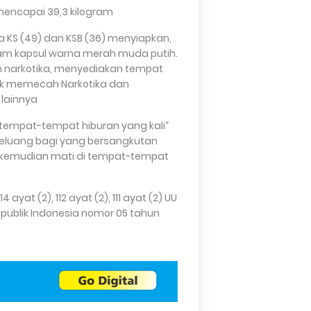
encapai 39,3 kilogram.
a KS (49) dan KSB (36) menyiapkan,
am kapsul warna merah muda putih.
n narkotika, menyediakan tempat
uk memecah Narkotika dan
lainnya.
di tempat-tempat hiburan yang kali
peluang bagi yang bersangkutan
li kemudian mati di tempat-tempat
yat (2), 112 ayat (2), 111 ayat (2) UU
publik Indonesia nomor 05 tahun