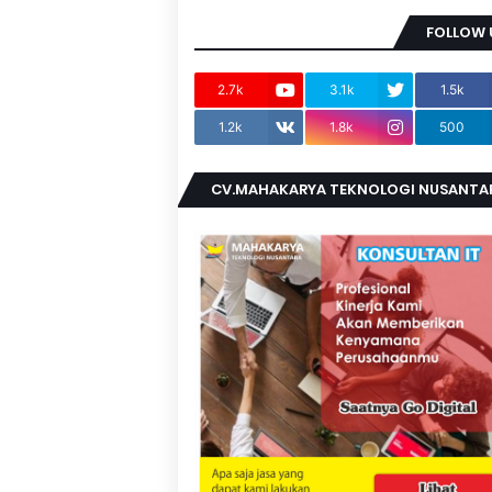
FOLLOW 
2.7k
3.1k
1.5k
1.2k
1.8k
500
CV.MAHAKARYA TEKNOLOGI NUSANTA