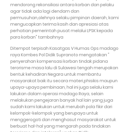
mendorong rekonsiliasi antara korban dan pelaku
agar tidak ada lagi dendam dan
permusuhan,olehnya selaku pimpinan daerah, kami
mengucapkan terima kasih dan apresiasi atas
perhatian pemerintah pusat melalui LPSK kepada
para korban" tambahnya
Ditempat terpisah Kasatgas V Humas Ops madago
raya Kombes Pol Didik Supranoto mengatakan "
penyerahan kompensasi korban tindak pidana
terorisme masa lalu di Sulawesi tengah merupakan
bentuk kehadiran Negara untuk membantu
masyarakat baik itu secara materi,phisikis maupun
upaya-upaya pembinaan, hal ini juga selalu kami
lakukan dalam operasi madago Raya, selain
melakukan pengejaran banyak hal lain yang juga
sudah kami lakukan untuk merubah pola fikir dari
kelompok-kelompok yang berupaya untuk
menggerogoti dan menghasut masyarakat untuk
berbuat hal-hal yang mengarah pada tindakan