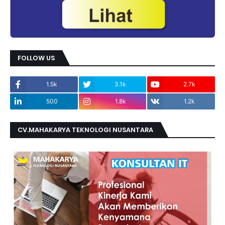
FOLLOW US
1.5k
3.1k
2.7k
500
1.8k
1.2k
CV.MAHAKARYA TEKNOLOGI NUSANTARA