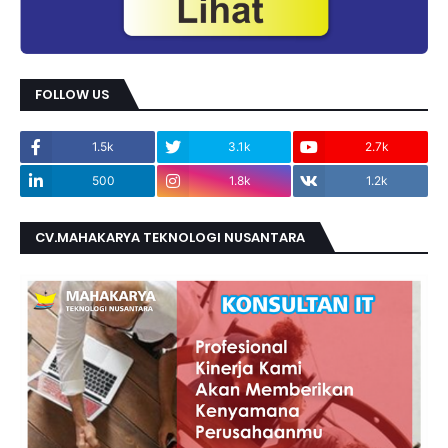
FOLLOW US
1.5k
3.1k
2.7k
500
1.8k
1.2k
CV.MAHAKARYA TEKNOLOGI NUSANTARA