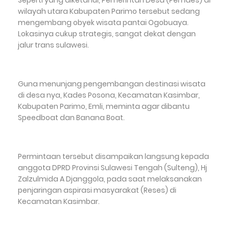
Seperti yang diketahui, Pemerintah Desa (Pemdes) di
wilayah utara Kabupaten Parimo tersebut sedang
mengembang obyek wisata pantai Ogobuaya.
Lokasinya cukup strategis, sangat dekat dengan
jalur trans sulawesi.
Guna menunjang pengembangan destinasi wisata
di desa nya, Kades Posona, Kecamatan Kasimbar,
Kabupaten Parimo, Emli, meminta agar dibantu
Speedboat dan Banana Boat.
Permintaan tersebut disampaikan langsung kepada
anggota DPRD Provinsi Sulawesi Tengah (Sulteng), Hj
Zalzulmida A Djanggola, pada saat melaksanakan
penjaringan aspirasi masyarakat (Reses) di
Kecamatan Kasimbar.