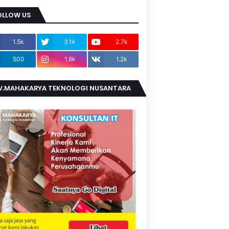
OLLOW US
1.5k
3.1k
2.7k
500
1.8k
1.2k
V.MAHAKARYA TEKNOLOGI NUSANTARA