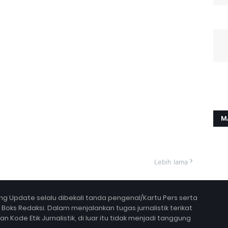
M
Lebih lama
g Update selalu dibekali tanda pengenal/Kartu Pers serta
ks Redaksi. Dalam menjalankan tugas jurnalistik terikat
Kode Etik Jurnalistik, di luar itu tidak menjadi tanggung