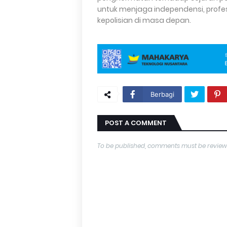
untuk menjaga independensi, profes
kepolisian di masa depan.
Berbagi
POST A COMMENT
To be published, comments must be review