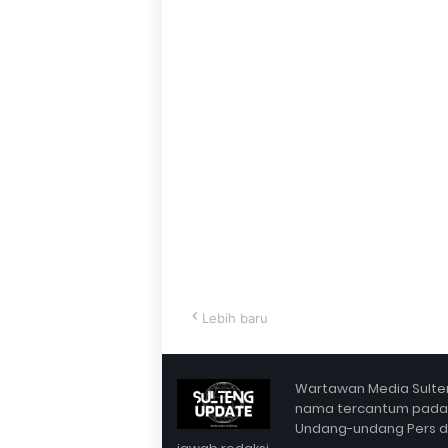
Lebih baru
Wartawan Media Sulten
nama tercantum pada Bo
Undang-undang Pers dan 