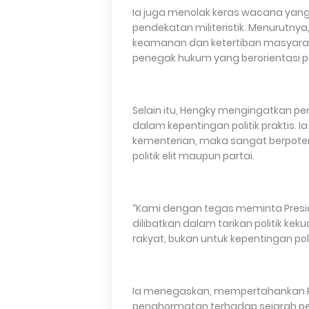
Ia juga menolak keras wacana yang 
pendekatan militeristik. Menurutnya
keamanan dan ketertiban masyarak
penegak hukum yang berorientasi p
Selain itu, Hengky mengingatkan pem
dalam kepentingan politik praktis. I
kementerian, maka sangat berpoten
politik elit maupun partai.
“Kami dengan tegas meminta Preside
dilibatkan dalam tarikan politik kek
rakyat, bukan untuk kepentingan polit
Ia menegaskan, mempertahankan Po
penghormatan terhadap sejarah per