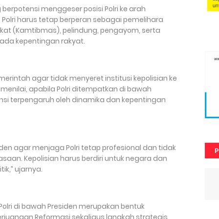
berpotensi menggeser posisi Polri ke arah
, Polri harus tetap berperan sebagai pemelihara
at (Kamtibmas), pelindung, pengayom, serta
ada kepentingan rakyat.
erintah agar tidak menyeret institusi kepolisian ke
a menilai, apabila Polri ditempatkan di bawah
si terpengaruh oleh dinamika dan kepentingan
n agar menjaga Polri tetap profesional dan tidak
P
uasaan. Kepolisian harus berdiri untuk negara dan
ik,” ujarnya.
lri di bawah Presiden merupakan bentuk
juangan Reformasi sekaligus langkah strategis