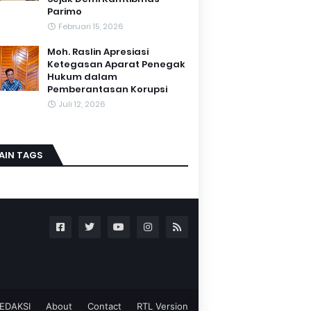
Parimo
Februari 15, 2026
Moh. Raslin Apresiasi
Ketegasan Aparat Penegak
Hukum dalam
Pemberantasan Korupsi
Juli 12, 2026
AIN TAGS
EDAKSI
About
Contact
RTL Version