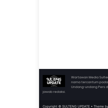
Wartawan Media Sulten
nama tercantum pada Bo
Undang-undang Pers dan 
jawab redaksi.
Copyright ©
SULTENG UPDATE
• Theme b