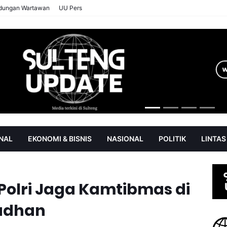
ndungan Wartawan
UU Pers
NAL
EKONOMI & BISNIS
NASIONAL
POLITIK
LINTAS
AN
SOROT
olri Jaga Kamtibmas di
adhan