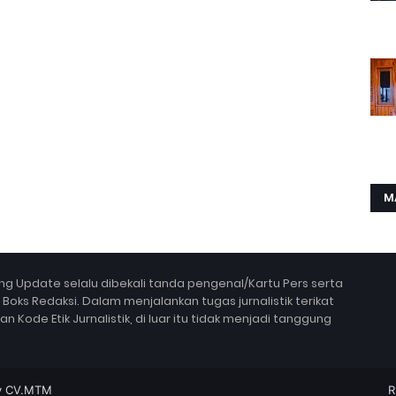
M
g Update selalu dibekali tanda pengenal/Kartu Pers serta
ks Redaksi. Dalam menjalankan tugas jurnalistik terikat
Kode Etik Jurnalistik, di luar itu tidak menjadi tanggung
y
CV.MTM
R