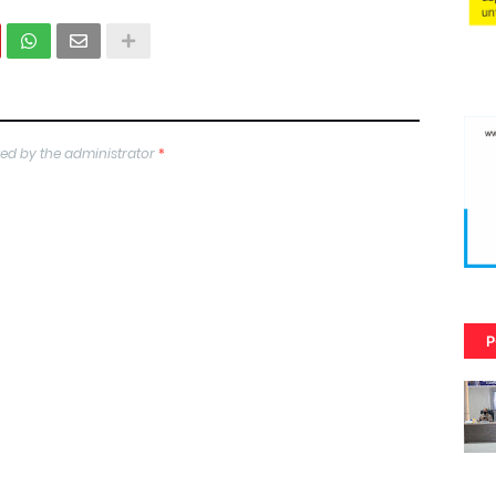
ed by the administrator
*
P