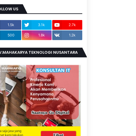
OLLOW US
1.5k
3.1k
2.7k
500
1.8k
1.2k
V.MAHAKARYA TEKNOLOGI NUSANTARA