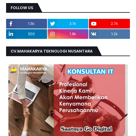
FOLLOW US
1.5k
3.1k
2.7k
500
1.8k
1.2k
CV.MAHAKARYA TEKNOLOGI NUSANTARA