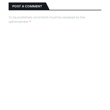
POST A COMMENT
To be published, comments must be reviewed by the
administrator
*