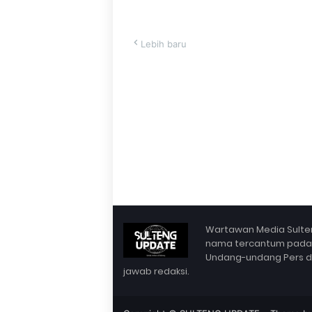
Lebih baru
Wartawan Media Sulten
nama tercantum pada Bo
Undang-undang Pers dan 
jawab redaksi.