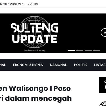
ndungan Wartawan
UU Pers
NAL
EKONOMI & BISNIS
NASIONAL
POLITIK
LINTAS
AN
SOROT
n Walisongo 1 Poso
ri dalam mencegah