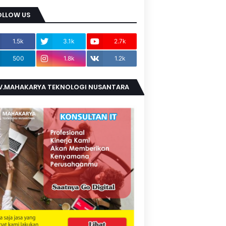
OLLOW US
1.5k
3.1k
2.7k
500
1.8k
1.2k
V.MAHAKARYA TEKNOLOGI NUSANTARA