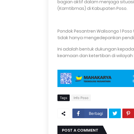
bagian aktif dalam menjaga situa
(Kamtibmas) di Kabupaten Poso.
Pondok Pesantren Walisongo 1 Poso
tidak hanya mengedepankan pendid
Ini adalah bentuk dukungan kepada
keamaan dan ketertiban di wilayah 
Tags
Info Poso
Berbagi
POST A COMMENT