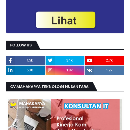
FOLLOW US
1.5k
3.1k
2.7k
500
1.8k
1.2k
CV.MAHAKARYA TEKNOLOGI NUSANTARA