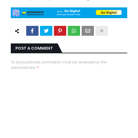
POST A COMMENT
To be published, comments must be reviewed by the
administrator
*