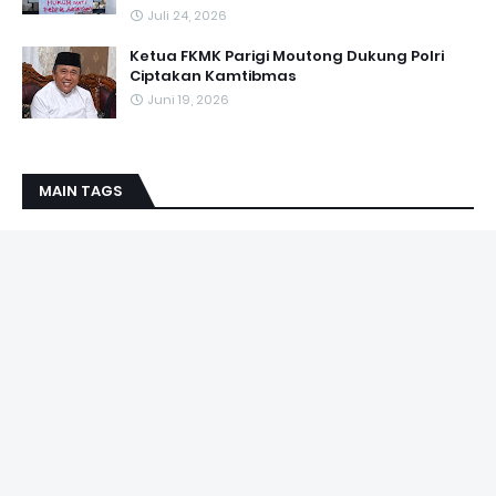
Juli 24, 2026
Ketua FKMK Parigi Moutong Dukung Polri
Ciptakan Kamtibmas
Juni 19, 2026
MAIN TAGS
Wartawan Media Sulteng Update selalu dibekali tanda
pengenal/Kartu Pers serta nama tercantum pada Boks
Redaksi. Dalam menjalankan tugas jurnalistik terikat Undang-
undang Pers dan Kode Etik Jurnalistik, di luar itu tidak menjadi
tanggung jawab redaksi.