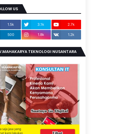
OLLOW US
1.5k
3.1k
2.7k
500
1.8k
1.2k
V.MAHAKARYA TEKNOLOGI NUSANTARA