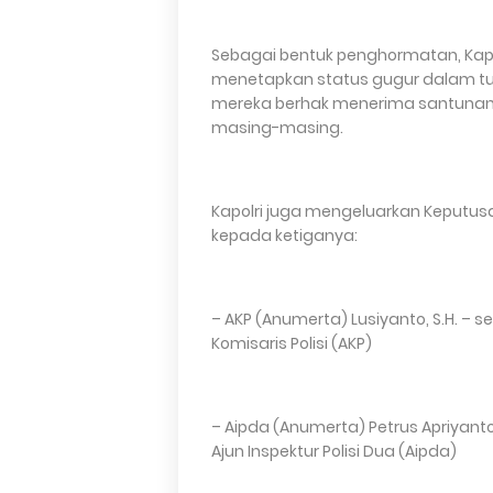
Sebagai bentuk penghormatan, Kapolri
menetapkan status gugur dalam tuga
mereka berhak menerima santunan d
masing-masing.
Kapolri juga mengeluarkan Keputus
kepada ketiganya:
– AKP (Anumerta) Lusiyanto, S.H. – 
Komisaris Polisi (AKP)
– Aipda (Anumerta) Petrus Apriyant
Ajun Inspektur Polisi Dua (Aipda)