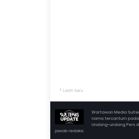
Lebih baru
Wartawan Media Sulten
nama tercantum pada Bo
Undang-undang Pers dan 
jawab redaksi.