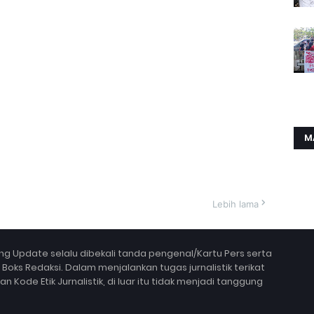
M
Lebih lama
g Update selalu dibekali tanda pengenal/Kartu Pers serta
ks Redaksi. Dalam menjalankan tugas jurnalistik terikat
Kode Etik Jurnalistik, di luar itu tidak menjadi tanggung