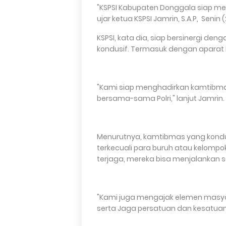
"KSPSI Kabupaten Donggala siap me
ujar ketua KSPSI Jamrin, S.A.P, Senin 
KSPSI, kata dia, siap bersinergi d
kondusif. Termasuk dengan aparat K
"Kami siap menghadirkan kamtibm
bersama-sama Polri," lanjut Jamrin.
Menurutnya, kamtibmas yang kondu
terkecuali para buruh atau kelomp
terjaga, mereka bisa menjalankan s
"Kami juga mengajak elemen masya
serta Jaga persatuan dan kesatua