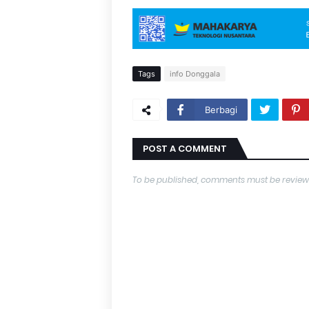
Tags
info Donggala
Berbagi
POST A COMMENT
To be published, comments must be review