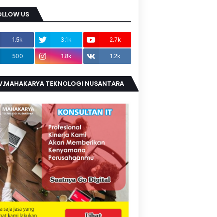
OLLOW US
1.5k
3.1k
2.7k
500
1.8k
1.2k
V.MAHAKARYA TEKNOLOGI NUSANTARA