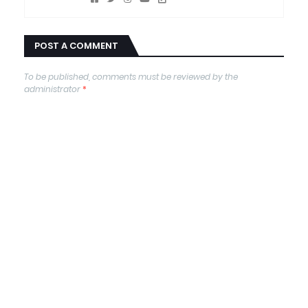
POST A COMMENT
To be published, comments must be reviewed by the
administrator
*