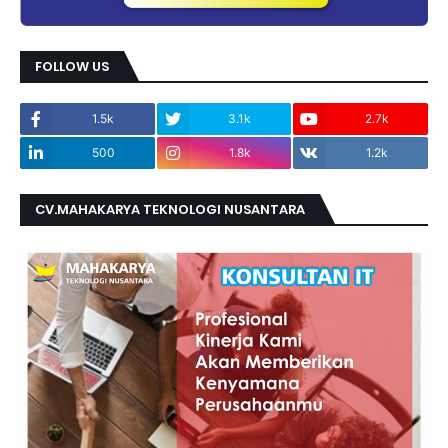
FOLLOW US
1.5k
3.1k
2.7k
500
1.8k
1.2k
CV.MAHAKARYA TEKNOLOGI NUSANTARA