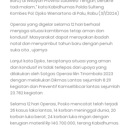
Baru) di Wilayah Provinsi Sulawesi Tengah, berakhir
tadi malam,” kata Kabidhumas Polda Sulteng
Kombes Pol. Djoko Wienartono di Palu, Rabu (3/1/2024)
Operasi yang digelar selama 12 hari berhasil
menjaga situasi kamtibmas tetap aman dan
kondusif. Masyarakat dapat merayakan ibadah
natal dan menyambut tahun baru dengan penuh
suka cita , ujarnya
Lanjut kata Djoko, terciptanya situasi yang aman
dan kondusif ini tidak terlepas dari upaya yang
dilakukan oleh Satgas Operasi lilin Tinombala 2023
dengan melakukan Dikmas Lantas sejumlah 8.211
kegiatan dan Preventif Kamseltibcar lantas sejumlah
23.782 kegiatan
Selama 12 hari Operasi, Posko mencatat telah terjadi
26 kasus laka lantas, 14 korban meninggal dunia, 20
korban luka berat, 24 korban luka ringan dengan
kerugian materiil Rp 140.700.000, terang Kabidhumas.