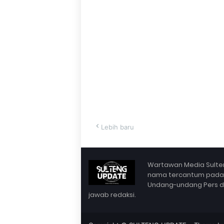
Lebih baru
Wartawan Media Sulten
nama tercantum pada Bo
Undang-undang Pers dan 
jawab redaksi.