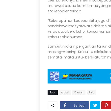
Oleh karenanya ia meminta kepada
merawat situasi kamtibmas yang kond
stakeholder terkait.
"Beberapa hari kedepan kita juga 
hendaknya masyarakat tidak melak
keras atau beralkohol, konsumsi nar
imbau Kabidhumas.
Sambut malam pergantian tahun de
masing-masing. Kalau itu dilaku
semata-mata untuk bersilaturahim
Tags
Artikel
Daerah
Palu
Berbagi