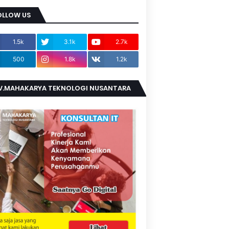
OLLOW US
1.5k
3.1k
2.7k
500
1.8k
1.2k
V.MAHAKARYA TEKNOLOGI NUSANTARA