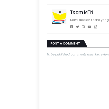
Team MTN
Kami adalah team yang 
POST A COMMENT
To be published, comments must be review