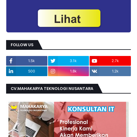
FOLLOW US
1.5k
3.1k
2.7k
500
1.8k
1.2k
CV.MAHAKARYA TEKNOLOGI NUSANTARA