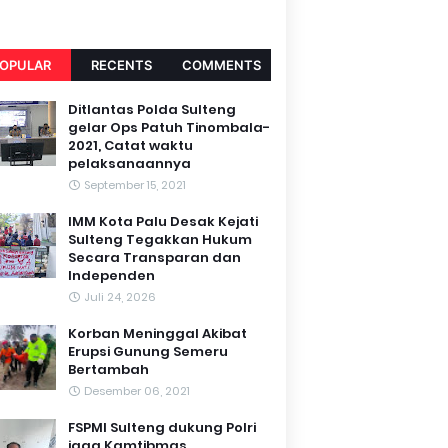
OPULAR
RECENTS
COMMENTS
Ditlantas Polda Sulteng
gelar Ops Patuh Tinombala-
2021, Catat waktu
pelaksanaannya
September 15, 2021
IMM Kota Palu Desak Kejati
Sulteng Tegakkan Hukum
Secara Transparan dan
Independen
Juli 24, 2026
Korban Meninggal Akibat
Erupsi Gunung Semeru
Bertambah
Desember 06, 2021
FSPMI Sulteng dukung Polri
jaga Kamtibmas.