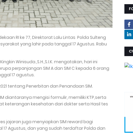
F
kaan RI ke 77, Direktorat Lalu Lintas Polda Sulteng
arakat yang lahir pada tanggal 17 Agustus. Rabu
C
ingkin Winisuda.,S.H.,S.I.K. mengatakan, hari ini
rupa perpanjangan SIM A dan SIM C kepada 6 orang
ggal 17 agustus.
2021 tentang Penerbitan dan Penandaan SIM.
 diantaranya mengisi formulir, memiliki KTP,serta
at keterangan kesehatan dari dokter serta Hasil tes
res jajaran juga menyiapkan SIM reward bagi
l 17 Agustus, dan yang sudah terdaftar Polda dan