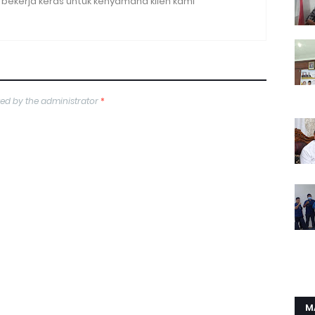
bekerja keras untuk kenyamana klien kami
ed by the administrator
*
M