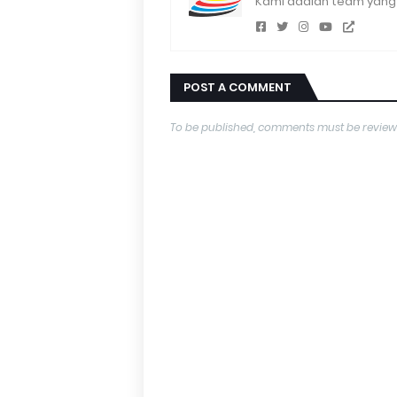
Kami adalah team yang 
POST A COMMENT
To be published, comments must be review