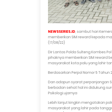
NEWSSERIES.ID
, sambut hari Kemerde
memberikan SIM reward kepada masy
(17/08/22)
Dir Lantas Polda Sulteng Kombes Pol K
pihaknya memberikan SIM reward be
masyarakat kota palu yang lahir tan
Berdasarkan Perpol Nomor 5 Tahun 
Dan adapun syarat perpanjangan SIM
berbadan sehat hal ini didukung sur
Psikologi.ujarnya
Lebih lanjut kingkin mengatakan pol
masyarakat yang lahir pada tangga