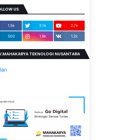
OLLOW US
1.5k
3.1k
2.7k
500
1.8k
1.2k
V.MAHAKARYA TEKNOLOGI NUSANTARA