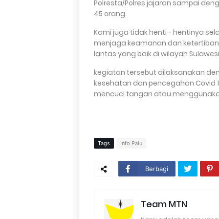
Polresta/Polres jajaran sampai den
45 orang.
Kami juga tidak henti - hentinya s
menjaga keamanan dan ketertiban 
lantas yang baik di wilayah Sulaw
kegiatan tersebut dilaksanakan d
kesehatan dan pencegahan Covid 1
mencuci tangan atau menggunakan
Tags
Info Palu
Berbagi
Team MTN