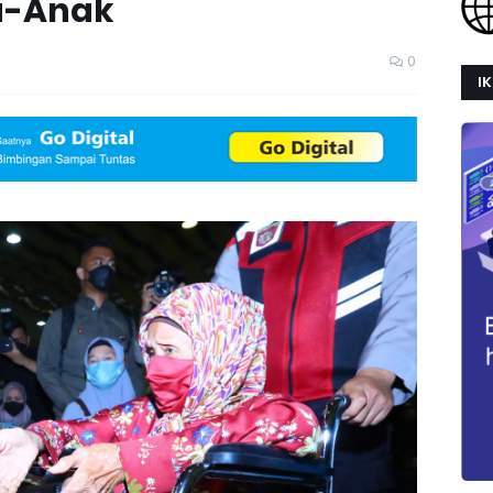
ia-Anak
0
IK