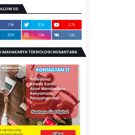
OLLOW US
1.5k
3.1k
2.7k
500
1.8k
1.2k
V.MAHAKARYA TEKNOLOGI NUSANTARA