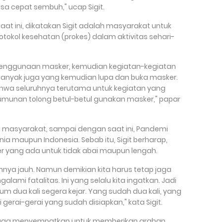
sa cepat sembuh," ucap Sigit.
aat ini, dikatakan Sigit adalah masyarakat untuk
otokol kesehatan (prokes) dalam aktivitas sehari-
it penggunaan masker, kemudian kegiatan-kegiatan
i, banyak juga yang kemudian lupa dan buka masker.
 bahwa seluruhnya terutama untuk kegiatan yang
erumunan tolong betul-betul gunakan masker," papar
 masyarakat, sampai dengan saat ini, Pandemi
ia maupun Indonesia. Sebab itu, Sigit berharap,
r yang ada untuk tidak abai maupun lengah.
nya jauh. Namun demikian kita harus tetap jaga
lami fatalitas. Ini yang selalu kita ingatkan. Jadi
lum dua kali segera kejar. Yang sudah dua kali, yang
i gerai-gerai yang sudah disiapkan," kata Sigit.
 juga menyempatkan untuk memberikan arahan