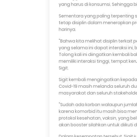
yang harus di konsumsi. Sehingga bi
Sementara yang paling terpenting s
tetap disiplin dalam menerapkan pr
harinya.
"Bahwa kita melihat disiplin terka
yang selama ini dapat interaksi in
Tolong kali ini diingatkan kembali
memiliki interaksi tinggi, tempat k
Sigit.
Sigit kembali mengingatkan kepada
Covid-19 masih melanda seluruh dun
masyarakat dan seluruh stakeholde
"Sudah ada korban walaupun jumlah
karena komorbid itu masih bisa menga
protokol kesehatan, vaksin, yang be
akan booster silahkan untuk diikuti d
Dalam kesempatan tersebut, Sigit