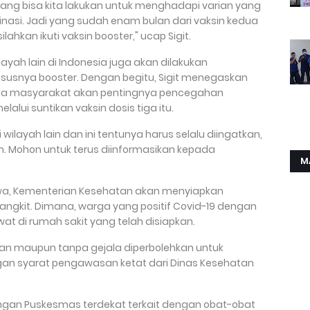
ang bisa kita lakukan untuk menghadapi varian yang
nasi. Jadi yang sudah enam bulan dari vaksin kedua
ahkan ikuti vaksin booster," ucap Sigit.
ayah lain di Indonesia juga akan dilakukan
ususnya booster. Dengan begitu, Sigit menegaskan
pada masyarakat akan pentingnya pencegahan
alui suntikan vaksin dosis tiga itu.
i wilayah lain dan ini tentunya harus selalu diingatkan,
n. Mohon untuk terus diinformasikan kepada
M
ahwa, Kementerian Kesehatan akan menyiapkan
jangkit. Dimana, warga yang positif Covid-19 dengan
at di rumah sakit yang telah disiapkan.
gan maupun tanpa gejala diperbolehkan untuk
gan syarat pengawasan ketat dari Dinas Kesehatan
dengan Puskesmas terdekat terkait dengan obat-obat