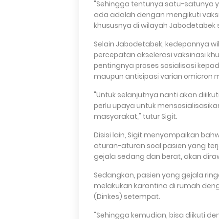
"Sehingga tentunya satu-satunya y
ada adalah dengan mengikuti vaksi
khususnya di wilayah Jabodetabek sil
Selain Jabodetabek, kedepannya wil
percepatan akselerasi vaksinasi kh
pentingnya proses sosialisasi ke
maupun antisipasi varian omicron mel
"Untuk selanjutnya nanti akan diiikut
perlu upaya untuk mensosialisasika
masyarakat," tutur Sigit.
Disisi lain, Sigit menyampaikan b
aturan-aturan soal pasien yang ter
gejala sedang dan berat, akan diraw
Sedangkan, pasien yang gejala rin
melakukan karantina di rumah den
(Dinkes) setempat.
"Sehingga kemudian, bisa diikuti 