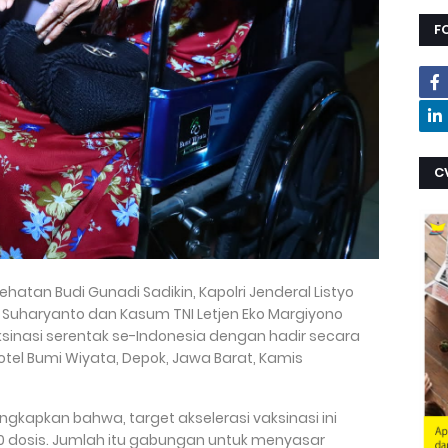
F
C
ehatan Budi Gunadi Sadikin, Kapolri Jenderal Listyo
NI Suharyanto dan Kasum TNI Letjen Eko Margiyono
sinasi serentak se-Indonesia dengan hadir secara
otel Bumi Wiyata, Depok, Jawa Barat, Kamis
gkapkan bahwa, target akselerasi vaksinasi ini
110 dosis. Jumlah itu gabungan untuk menyasar