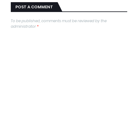
POST A COMMENT
To be published, comments must be reviewed by the
administrator
*