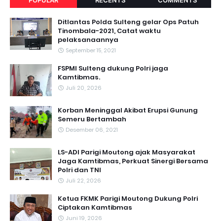
POPULAR
RECENTS
COMMENTS
Ditlantas Polda Sulteng gelar Ops Patuh
Tinombala-2021, Catat waktu
pelaksanaannya
September 15, 2021
FSPMI Sulteng dukung Polri jaga
Kamtibmas.
Juli 20, 2026
Korban Meninggal Akibat Erupsi Gunung
Semeru Bertambah
Desember 06, 2021
LS-ADI Parigi Moutong ajak Masyarakat
Jaga Kamtibmas, Perkuat Sinergi Bersama
Polri dan TNI
Juli 22, 2026
Ketua FKMK Parigi Moutong Dukung Polri
Ciptakan Kamtibmas
Juni 19, 2026