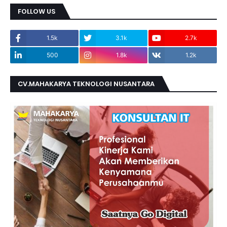
FOLLOW US
1.5k
3.1k
2.7k
500
1.8k
1.2k
CV.MAHAKARYA TEKNOLOGI NUSANTARA