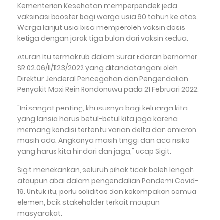
Kementerian Kesehatan memperpendek jeda
vaksinasi booster bagi warga usia 60 tahun ke atas.
Warga lanjut usia bisa memperoleh vaksin dosis
ketiga dengan jarak tiga bulan dari vaksin kedua.
Aturan itu termaktub dalam Surat Edaran bernomor
SR.02.06/II/1123/2022 yang ditandatangani oleh
Direktur Jenderal Pencegahan dan Pengendalian
Penyakit Maxi Rein Rondonuwu pada 21 Februari 2022.
"Ini sangat penting, khususnya bagi keluarga kita
yang lansia harus betul-betul kita jaga karena
memang kondisi tertentu varian delta dan omicron
masih ada. Angkanya masih tinggi dan ada risiko
yang harus kita hindari dan jaga," ucap Sigit.
Sigit menekankan, seluruh pihak tidak boleh lengah
ataupun abai dalam pengendalian Pandemi Covid-
19. Untuk itu, perlu soliditas dan kekompakan semua
elemen, baik stakeholder terkait maupun
masyarakat.